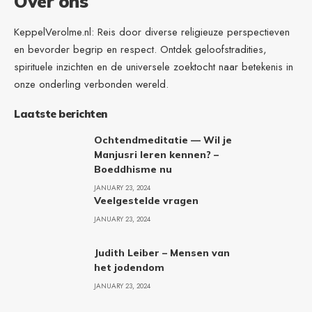
Over ons
KeppelVerolme.nl: Reis door diverse religieuze perspectieven
en bevorder begrip en respect. Ontdek geloofstradities,
spirituele inzichten en de universele zoektocht naar betekenis in
onze onderling verbonden wereld.
Laatste berichten
Ochtendmeditatie — Wil je
Manjusri leren kennen? –
Boeddhisme nu
JANUARY 23, 2024
Veelgestelde vragen
JANUARY 23, 2024
Judith Leiber – Mensen van
het jodendom
JANUARY 23, 2024