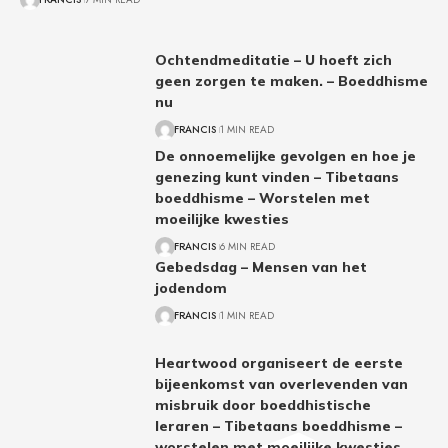
Ochtendmeditatie – U hoeft zich
geen zorgen te maken. – Boeddhisme
nu
FRANCIS
1 MIN READ
De onnoemelijke gevolgen en hoe je
genezing kunt vinden – Tibetaans
boeddhisme – Worstelen met
moeilijke kwesties
FRANCIS
6 MIN READ
Gebedsdag – Mensen van het
jodendom
FRANCIS
1 MIN READ
Heartwood organiseert de eerste
bijeenkomst van overlevenden van
misbruik door boeddhistische
leraren – Tibetaans boeddhisme –
worstelen met moeilijke kwesties