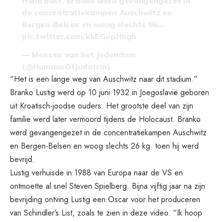
Holocaust. Branko werd gevangengezet in
de concentratiekampen Auschwitz en
Bergen-Belsen en woog slechts 66…
pic.twitter.com/kkEGopHngb
— Mensen van het jodendom
(@HumansOfJudaism)
“Het is een lange weg van Auschwitz naar dit stadium.”
Branko Lustig werd op 10 juni 1932 in Joegoslavië geboren
uit Kroatisch-joodse ouders. Het grootste deel van zijn
familie werd later vermoord tijdens de Holocaust. Branko
werd gevangengezet in de concentratiekampen Auschwitz
en Bergen-Belsen en woog slechts 26 kg. toen hij werd
bevrijd.
Lustig verhuisde in 1988 van Europa naar de VS en
ontmoette al snel Steven Spielberg. Bijna vijftig jaar na zijn
bevrijding ontving Lustig een Oscar voor het produceren
van Schindler’s List, zoals te zien in deze video. “Ik hoop