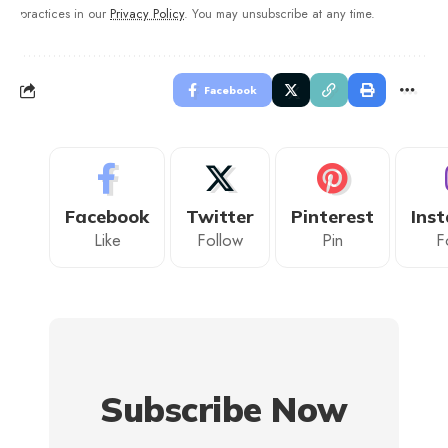
practices in our
Privacy Policy
. You may unsubscribe at any time.
Facebook
Facebook
Twitter
Pinterest
Ins
Like
Follow
Pin
F
Subscribe Now