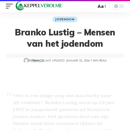
Aa
JODENDOM
Branko Lustig – Mensen
van het jodendom
BY
FRANCIS
LAST UPDATED: JANUARY 23, 2024
1 MIN READ
“Het is een lange weg van Auschwitz naar
dit stadium.” Branko Lustig werd op 10 juni
1932 in Joegoslavië geboren uit Kroatisch-
joodse ouders. Het grootste deel van zijn
familie werd later vermoord tijdens de